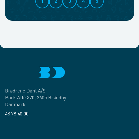
1
2
3
4
5
Brødrene Dahl A/S
Park Allé 370, 2605 Brøndby
Danmark
48 78 40 00
Facebook
LinkedIn