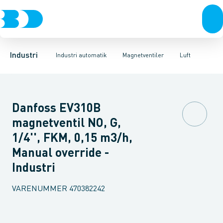
Ventiler
Magnetventiler
Vand
Olie
Rustfrit stål
Luft
Damp
Spoler til ventiler
Højtryk max 40 bar
Sort stål
Galvaniseret stål
Pressostater
Reservedele
Plast
Termostater
Tilbehør
Industri 
Tr
Industri
Industri automatik
Magnetventiler
Luft
Danfoss EV310B
magnetventil NO, G,
1/4'', FKM, 0,15 m3/h,
Manual override -
Industri
VARENUMMER
470382242