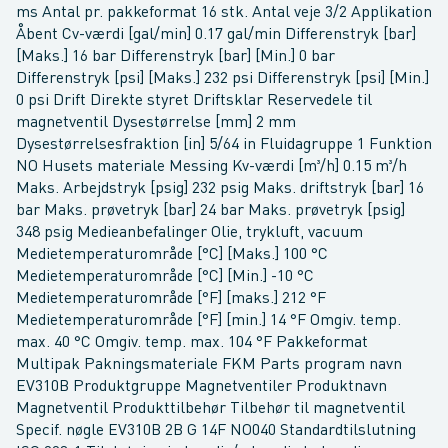
ms Antal pr. pakkeformat 16 stk. Antal veje 3/2 Applikation
Åbent Cv-værdi [gal/min] 0.17 gal/min Differenstryk [bar]
[Maks.] 16 bar Differenstryk [bar] [Min.] 0 bar
Differenstryk [psi] [Maks.] 232 psi Differenstryk [psi] [Min.]
0 psi Drift Direkte styret Driftsklar Reservedele til
magnetventil Dysestørrelse [mm] 2 mm
Dysestørrelsesfraktion [in] 5/64 in Fluidagruppe 1 Funktion
NO Husets materiale Messing Kv-værdi [m³/h] 0.15 m³/h
Maks. Arbejdstryk [psig] 232 psig Maks. driftstryk [bar] 16
bar Maks. prøvetryk [bar] 24 bar Maks. prøvetryk [psig]
348 psig Medieanbefalinger Olie, trykluft, vacuum
Medietemperaturområde [°C] [Maks.] 100 °C
Medietemperaturområde [°C] [Min.] -10 °C
Medietemperaturområde [°F] [maks.] 212 °F
Medietemperaturområde [°F] [min.] 14 °F Omgiv. temp.
max. 40 °C Omgiv. temp. max. 104 °F Pakkeformat
Multipak Pakningsmateriale FKM Parts program navn
EV310B Produktgruppe Magnetventiler Produktnavn
Magnetventil Produkttilbehør Tilbehør til magnetventil
Specif. nøgle EV310B 2B G 14F NO040 Standardtilslutning