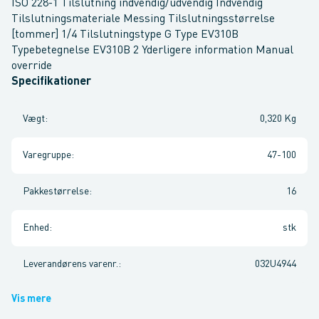
ISO 228-1 Tilslutning indvendig/udvendig Indvendig
Tilslutningsmateriale Messing Tilslutningsstørrelse
[tommer] 1/4 Tilslutningstype G Type EV310B
Typebetegnelse EV310B 2 Yderligere information Manual
override
Specifikationer
Vægt
:
0,320 Kg
Varegruppe
:
47-100
Pakkestørrelse
:
16
Enhed
:
stk
Leverandørens varenr.
:
032U4944
Vis mere