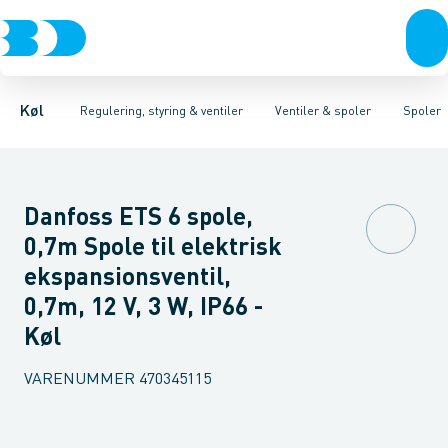
Kompressorer
Pressostater & termostater
Magnetventiler til vand
Kondenseringsaggregater
Magnetventiler til kølemiddel
Sensorer & transmitterer
Fordampere
Termosta
Varmep
Elektr
Køl
Regulering, styring & ventiler
Ventiler & spoler
Spoler
Danfoss ETS 6 spole,
0,7m Spole til elektrisk
ekspansionsventil,
0,7m, 12 V, 3 W, IP66 -
Køl
VARENUMMER
470345115