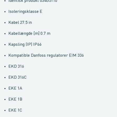
Identisk produkt 034G5110
Isoleringsklasse E
Kabel 27.5 in
Kabellængde [m] 0.7 m
Kapsling (IP) IP66
Kompatible Danfoss regulatorer EIM 336
EKD 316
EKD 316C
EKE 1A
EKE 1B
EKE 1C