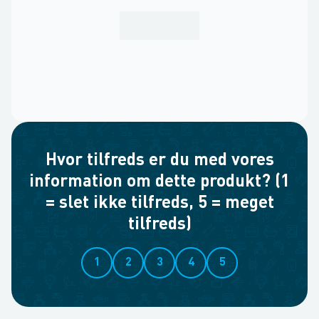
Hvor tilfreds er du med vores
information om dette produkt? (1
= slet ikke tilfreds, 5 = meget
tilfreds)
1
2
3
4
5