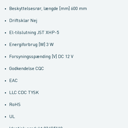
Beskyttelsesrør, længde [mm] 600 mm
Driftsklar Nej
El-tilslutning JST XHP-5
Energiforbrug [W] 3 W
Forsyningsspænding [V] DC 12 V
Godkendelse CQC
EAC
LLC CDC TYSK
RoHS
UL