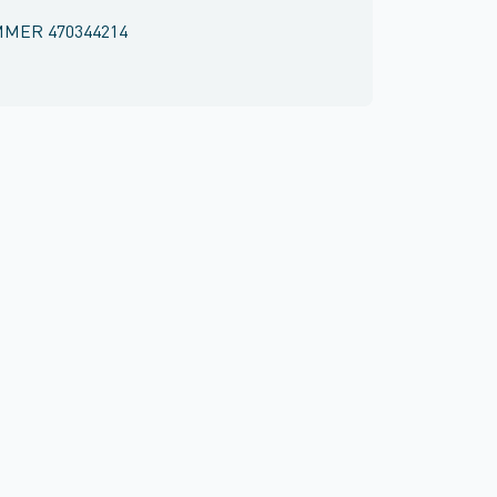
MMER
470344214