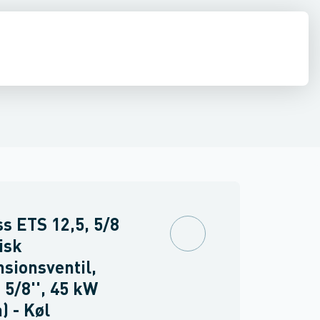
akuummetre
renstryk ventiler
diffusion
El
Køleværktøj
Pumper
Afbalancerings ventiler
Filtre
Kølemidler, olier & kølebærere
Skueglas
Komfortautomatik
Overstrømsventiler
Rør, fittin
Skrå
s ETS 12,5, 5/8
isk
sionsventil,
 5/8'', 45 kW
) - Køl