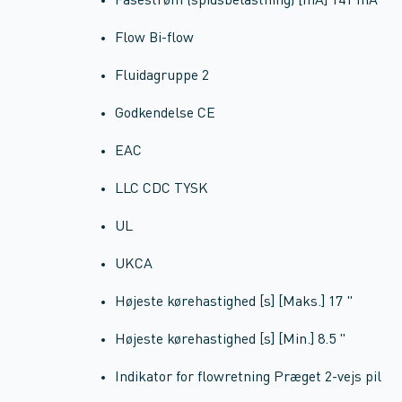
Fasestrøm (spidsbelastning) [mA] 141 mA
Flow Bi-flow
Fluidagruppe 2
Godkendelse CE
EAC
LLC CDC TYSK
UL
UKCA
Højeste kørehastighed [s] [Maks.] 17 "
Højeste kørehastighed [s] [Min.] 8.5 "
Indikator for flowretning Præget 2-vejs pil