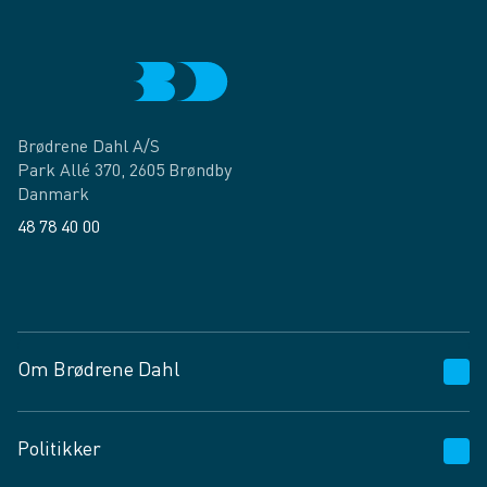
Brødrene Dahl A/S
Park Allé 370, 2605 Brøndby
Danmark
48 78 40 00
Facebook
LinkedIn
Om Brødrene Dahl
Kundeservice
Politikker
Vagttelefon 30 10 89 89