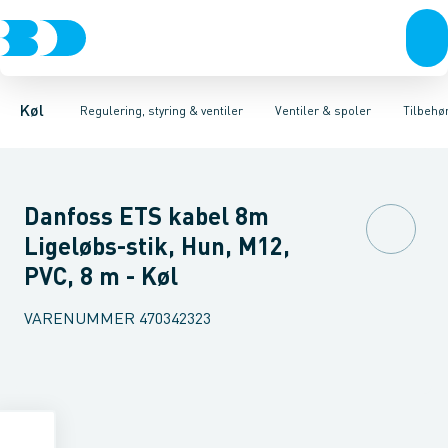
Kompressorer
Pressostater & termostater
Magnetventiler til vand
Kondenseringsaggregater
Magnetventiler til kølemiddel
Sensorer & transmitterer
Fordampere
Termosta
Varmep
Elektr
Køl
Regulering, styring & ventiler
Ventiler & spoler
Tilbehø
Danfoss ETS kabel 8m
Ligeløbs-stik, Hun, M12,
PVC, 8 m - Køl
VARENUMMER
470342323