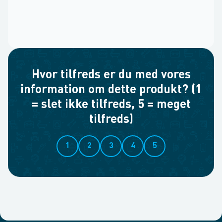
Hvor tilfreds er du med vores
information om dette produkt? (1
= slet ikke tilfreds, 5 = meget
tilfreds)
1
2
3
4
5