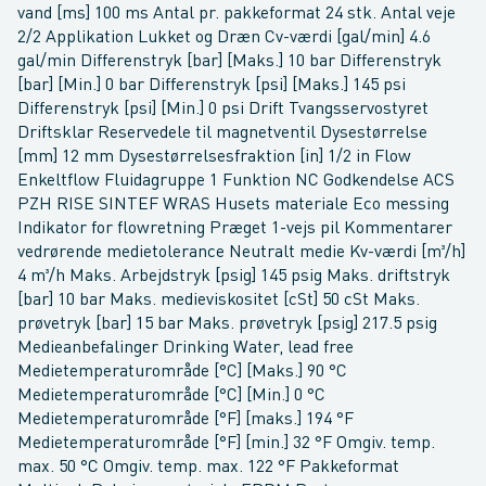
vand [ms] 100 ms Antal pr. pakkeformat 24 stk. Antal veje
2/2 Applikation Lukket og Dræn Cv-værdi [gal/min] 4.6
gal/min Differenstryk [bar] [Maks.] 10 bar Differenstryk
[bar] [Min.] 0 bar Differenstryk [psi] [Maks.] 145 psi
Differenstryk [psi] [Min.] 0 psi Drift Tvangsservostyret
Driftsklar Reservedele til magnetventil Dysestørrelse
[mm] 12 mm Dysestørrelsesfraktion [in] 1/2 in Flow
Enkeltflow Fluidagruppe 1 Funktion NC Godkendelse ACS
PZH RISE SINTEF WRAS Husets materiale Eco messing
Indikator for flowretning Præget 1-vejs pil Kommentarer
vedrørende medietolerance Neutralt medie Kv-værdi [m³/h]
4 m³/h Maks. Arbejdstryk [psig] 145 psig Maks. driftstryk
[bar] 10 bar Maks. medieviskositet [cSt] 50 cSt Maks.
prøvetryk [bar] 15 bar Maks. prøvetryk [psig] 217.5 psig
Medieanbefalinger Drinking Water, lead free
Medietemperaturområde [°C] [Maks.] 90 °C
Medietemperaturområde [°C] [Min.] 0 °C
Medietemperaturområde [°F] [maks.] 194 °F
Medietemperaturområde [°F] [min.] 32 °F Omgiv. temp.
max. 50 °C Omgiv. temp. max. 122 °F Pakkeformat