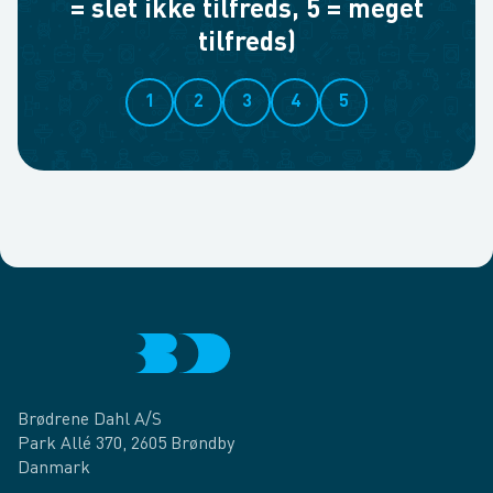
= slet ikke tilfreds, 5 = meget
tilfreds)
1
2
3
4
5
Brødrene Dahl A/S
Park Allé 370, 2605 Brøndby
Danmark