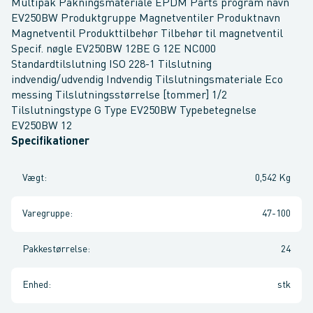
Multipak Pakningsmateriale EPDM Parts program navn
EV250BW Produktgruppe Magnetventiler Produktnavn
Magnetventil Produkttilbehør Tilbehør til magnetventil
Specif. nøgle EV250BW 12BE G 12E NC000
Standardtilslutning ISO 228-1 Tilslutning
indvendig/udvendig Indvendig Tilslutningsmateriale Eco
messing Tilslutningsstørrelse [tommer] 1/2
Tilslutningstype G Type EV250BW Typebetegnelse
EV250BW 12
Specifikationer
Vægt
:
0,542 Kg
Varegruppe
:
47-100
Pakkestørrelse
:
24
Enhed
:
stk