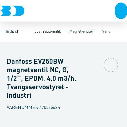
Ventiler
Magnetventiler
Vand
Olie
Rustfrit stål
Luft
Damp
Spoler til ventiler
Højtryk max 40 bar
Sort stål
Galvaniseret stål
Pressostater
Reservedele
Plast
Termostater
Tilbehør
Industri 
Tr
Industri
Industri automatik
Magnetventiler
Vand
Danfoss EV250BW
magnetventil NC, G,
1/2'', EPDM, 4,0 m3/h,
Tvangsservostyret -
Industri
VARENUMMER
470316624