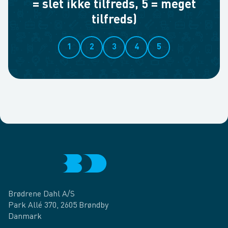
= slet ikke tilfreds, 5 = meget
tilfreds)
1
2
3
4
5
Brødrene Dahl A/S
Park Allé 370, 2605 Brøndby
Danmark