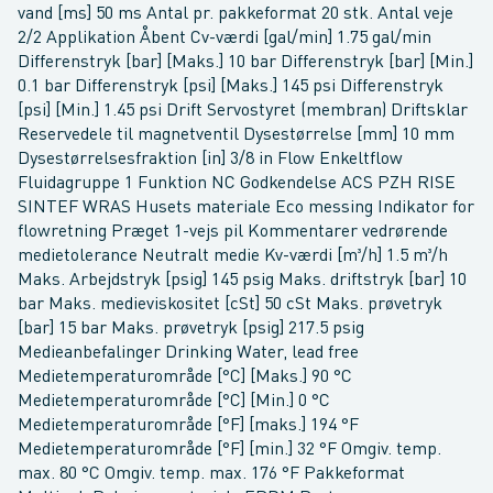
vand [ms] 50 ms Antal pr. pakkeformat 20 stk. Antal veje
2/2 Applikation Åbent Cv-værdi [gal/min] 1.75 gal/min
Differenstryk [bar] [Maks.] 10 bar Differenstryk [bar] [Min.]
0.1 bar Differenstryk [psi] [Maks.] 145 psi Differenstryk
[psi] [Min.] 1.45 psi Drift Servostyret (membran) Driftsklar
Reservedele til magnetventil Dysestørrelse [mm] 10 mm
Dysestørrelsesfraktion [in] 3/8 in Flow Enkeltflow
Fluidagruppe 1 Funktion NC Godkendelse ACS PZH RISE
SINTEF WRAS Husets materiale Eco messing Indikator for
flowretning Præget 1-vejs pil Kommentarer vedrørende
medietolerance Neutralt medie Kv-værdi [m³/h] 1.5 m³/h
Maks. Arbejdstryk [psig] 145 psig Maks. driftstryk [bar] 10
bar Maks. medieviskositet [cSt] 50 cSt Maks. prøvetryk
[bar] 15 bar Maks. prøvetryk [psig] 217.5 psig
Medieanbefalinger Drinking Water, lead free
Medietemperaturområde [°C] [Maks.] 90 °C
Medietemperaturområde [°C] [Min.] 0 °C
Medietemperaturområde [°F] [maks.] 194 °F
Medietemperaturområde [°F] [min.] 32 °F Omgiv. temp.
max. 80 °C Omgiv. temp. max. 176 °F Pakkeformat