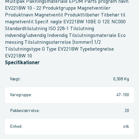
Multipak Pakningsmateriale EPDM Parts program navn
EV221BW 10 - 22 Produktgruppe Magnetventiler
Produktnavn Magnetventil Produkttilbehør Tilbehør til
magnetventil Specif. nøgle EV221BW 10BE G 12E NC000
Standardtilslutning ISO 228-1 Tilslutning
indvendig/udvendig Indvendig Tilslutningsmateriale Eco
messing Tilslutningsstørrelse [tommer] 1/2
Tilslutningstype G Type EV221BW Typebetegnelse
EV221BW 10
Specifikationer
Vægt
:
0,308 Kg
Varegruppe
:
47-100
Pakkestørrelse
:
20
Enhed
:
stk