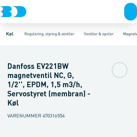
Kompressorer
Pressostater & termostater
Magnetventiler til vand
Kondenseringsaggregater
Magnetventiler til kølemiddel
Sensorer & transmitterer
Fordampere
Termosta
Varmep
Elektr
Køl
Regulering, styring & ventiler
Ventiler & spoler
Magnetve
Danfoss EV221BW
magnetventil NC, G,
1/2'', EPDM, 1,5 m3/h,
Servostyret (membran) -
Køl
VARENUMMER
470316554