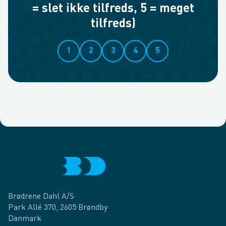
= slet ikke tilfreds, 5 = meget
tilfreds)
1
2
3
4
5
Brødrene Dahl A/S
Park Allé 370, 2605 Brøndby
Danmark