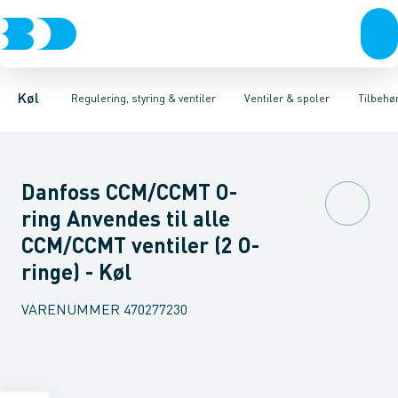
Kompressorer
Pressostater & termostater
Magnetventiler til vand
Kondenseringsaggregater
Magnetventiler til kølemiddel
Sensorer & transmitterer
Fordampere
Termosta
Varmep
Elektr
Køl
Regulering, styring & ventiler
Ventiler & spoler
Tilbehø
Danfoss CCM/CCMT O-
ring Anvendes til alle
CCM/CCMT ventiler (2 O-
ringe) - Køl
VARENUMMER
470277230