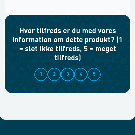
Hvor tilfreds er du med vores
information om dette produkt? (1
= slet ikke tilfreds, 5 = meget
tilfreds)
1
2
3
4
5