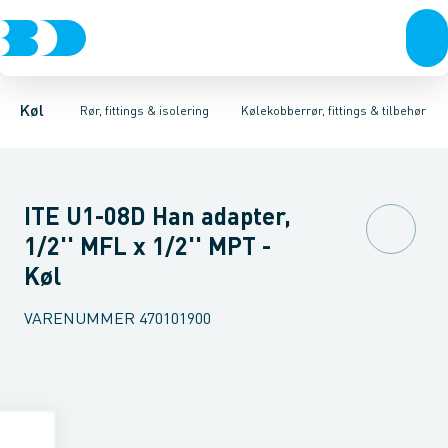
Kompressorer
Kølekobberrør, fittings & tilbehør
Isoleret kølekobberrør
Kondenseringsaggregater
Kølekobberrør
COOL-FIT 2.0 0°C til +60°C
Kobberpakninger & bl
Fordampere
Varmep
Køl
Rør, fittings & isolering
Kølekobberrør, fittings & tilbehør
ITE U1-08D Han adapter,
1/2'' MFL x 1/2'' MPT -
Køl
VARENUMMER
470101900