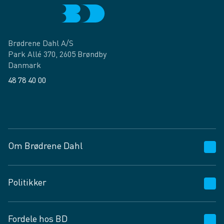
Brødrene Dahl A/S
Park Allé 370, 2605 Brøndby
Danmark
48 78 40 00
Facebook
LinkedIn
Om Brødrene Dahl
Kundeservice
Politikker
Vagttelefon 30 10 89 89
Spørgsmål og svar
Salgs- og leveringsbetingelser
Fordele hos BD
Job og karriere