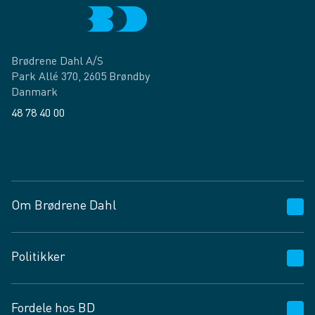
Brødrene Dahl A/S
Park Allé 370, 2605 Brøndby
Danmark
48 78 40 00
Facebook
LinkedIn
Om Brødrene Dahl
Kundeservice
Politikker
Vagttelefon 30 10 89 89
Spørgsmål og svar
Salgs- og leveringsbetingelser
Fordele hos BD
Job og karriere