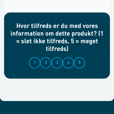
Hvor tilfreds er du med vores
information om dette produkt? (1
= slet ikke tilfreds, 5 = meget
tilfreds)
1
2
3
4
5