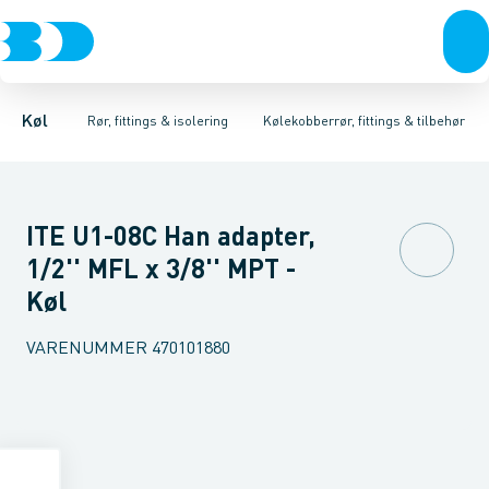
Kompressorer
Kølekobberrør, fittings & tilbehør
Isoleret kølekobberrør
Kondenseringsaggregater
Kølekobberrør
COOL-FIT 2.0 0°C til +60°C
Kobberpakninger & bl
Fordampere
Varmep
Køl
Rør, fittings & isolering
Kølekobberrør, fittings & tilbehør
ITE U1-08C Han adapter,
1/2'' MFL x 3/8'' MPT -
Køl
VARENUMMER
470101880