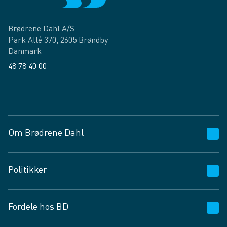
Brødrene Dahl A/S
Park Allé 370, 2605 Brøndby
Danmark
48 78 40 00
Facebook
LinkedIn
Om Brødrene Dahl
Kundeservice
Politikker
Vagttelefon 30 10 89 89
Spørgsmål og svar
Salgs- og leveringsbetingelser
Fordele hos BD
Job og karriere
Privatlivspolitik
Fødevarekontrolrapport