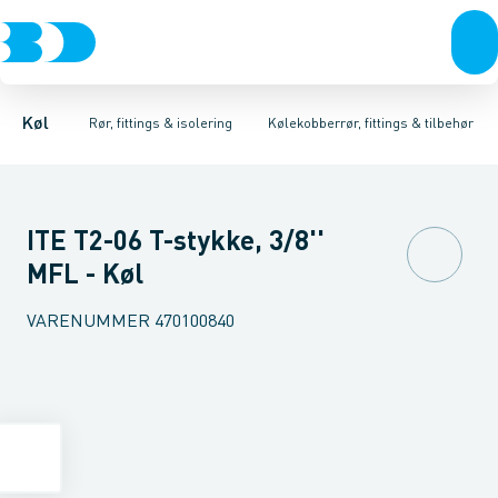
Kompressorer
Kølekobberrør, fittings & tilbehør
Isoleret kølekobberrør
Kondenseringsaggregater
Kølekobberrør
COOL-FIT 2.0 0°C til +60°C
Kobberpakninger & bl
Fordampere
Varmep
Køl
Rør, fittings & isolering
Kølekobberrør, fittings & tilbehør
ITE T2-06 T-stykke, 3/8''
MFL - Køl
VARENUMMER
470100840