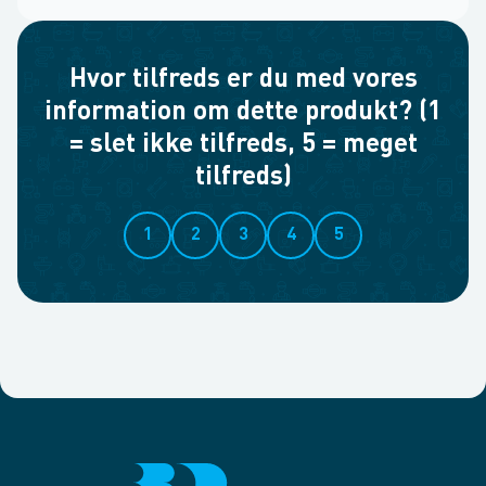
Hvor tilfreds er du med vores
information om dette produkt? (1
= slet ikke tilfreds, 5 = meget
tilfreds)
1
2
3
4
5