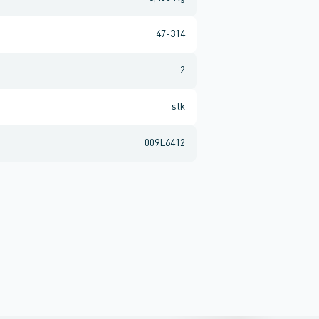
47-314
2
stk
009L6412