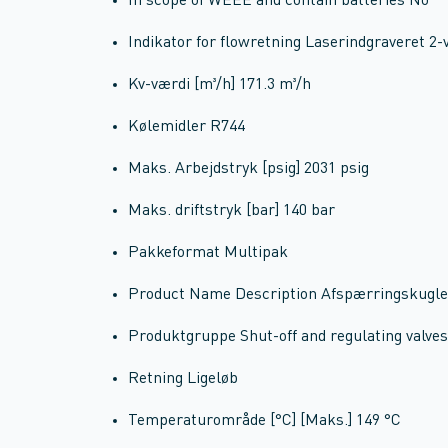
In scope of WEEE and contain batteries No
Indikator for flowretning Laserindgraveret 2-v
Kv-værdi [m³/h] 171.3 m³/h
Kølemidler R744
Maks. Arbejdstryk [psig] 2031 psig
Maks. driftstryk [bar] 140 bar
Pakkeformat Multipak
Product Name Description Afspærringskugle
Produktgruppe Shut-off and regulating valves
Retning Ligeløb
Temperaturområde [°C] [Maks.] 149 °C