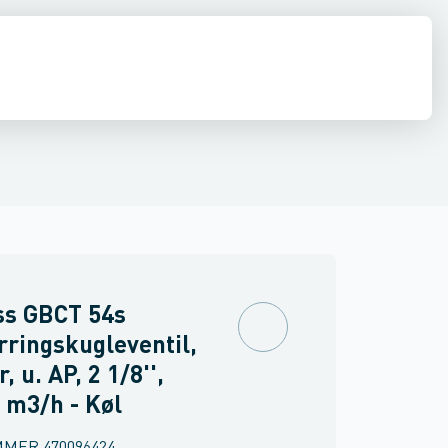
akuummetre
renstryk ventiler
diffusion
El
Køleværktøj
Pumper
Afbalancerings ventiler
Filtre
Kølemidler, olier & kølebærere
Skueglas
Komfortautomatik
Overstrømsventiler
Rør, fittin
Skrå
ss GBCT 54s
ringskugleventil,
, u. AP, 2 1/8'',
 m3/h - Køl