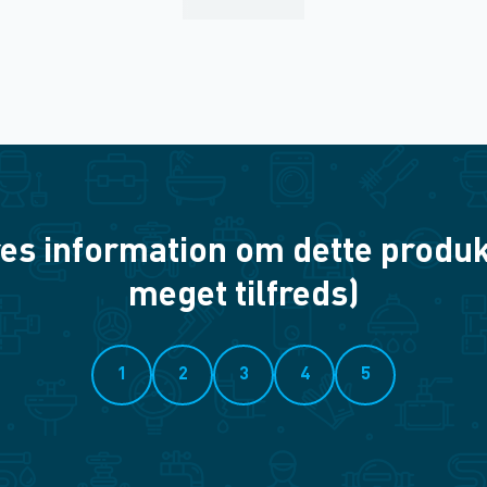
es information om dette produkt? 
meget tilfreds)
1
2
3
4
5