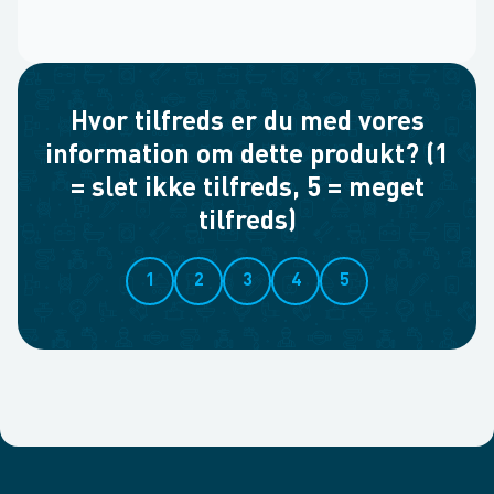
Hvor tilfreds er du med vores
information om dette produkt? (1
= slet ikke tilfreds, 5 = meget
tilfreds)
1
2
3
4
5