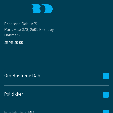
Brødrene Dahl A/S
Park Allé 370, 2605 Brøndby
Danmark
48 78 40 00
Facebook
LinkedIn
Om Brødrene Dahl
Kundeservice
Politikker
Vagttelefon 30 10 89 89
Spørgsmål og svar
Salgs- og leveringsbetingelser
Fordele hos BD