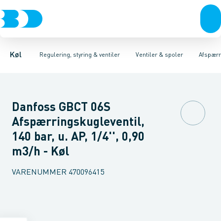
Kompressorer
Pressostater & termostater
Magnetventiler til vand
Kondenseringsaggregater
Magnetventiler til kølemiddel
Sensorer & transmitterer
Fordampere
Termosta
Varmep
Elektr
Køl
Regulering, styring & ventiler
Ventiler & spoler
Afspærr
Danfoss GBCT 06S
Afspærringskugleventil,
140 bar, u. AP, 1/4'', 0,90
m3/h - Køl
VARENUMMER
470096415