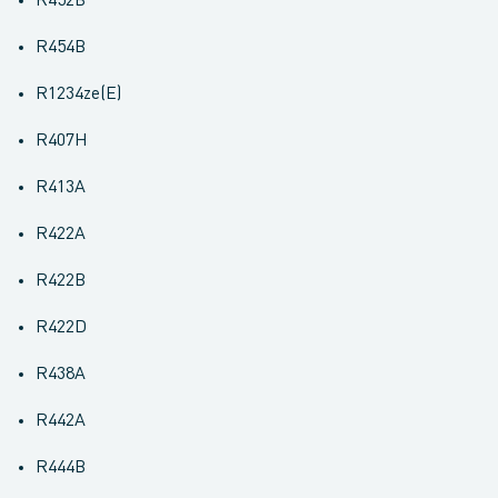
R452B
R454B
R1234ze(E)
R407H
R413A
R422A
R422B
R422D
R438A
R442A
R444B