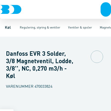
Kompressorer
Pressostater & termostater
Magnetventiler til vand
Kondenseringsaggregater
Magnetventiler til kølemiddel
Sensorer & transmitterer
Fordampere
Termosta
Varmep
Elektr
Køl
Regulering, styring & ventiler
Ventiler & spoler
Magnetve
Danfoss EVR 3 Solder,
3/8 Magnetventil, Lodde,
3/8'', NC, 0,270 m3/h -
Køl
VARENUMMER
470033824