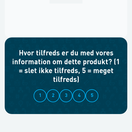
Hvor tilfreds er du med vores
information om dette produkt? (1
= slet ikke tilfreds, 5 = meget
tilfreds)
1
2
3
4
5