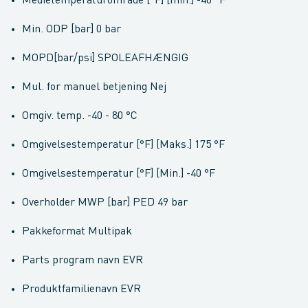
Medietemperaturområde [°F] [min.] -40 °F
Min. ODP [bar] 0 bar
MOPD[bar/psi] SPOLEAFHÆNGIG
Mul. for manuel betjening Nej
Omgiv. temp. -40 - 80 °C
Omgivelsestemperatur [°F] [Maks.] 175 °F
Omgivelsestemperatur [°F] [Min.] -40 °F
Overholder MWP [bar] PED 49 bar
Pakkeformat Multipak
Parts program navn EVR
Produktfamilienavn EVR