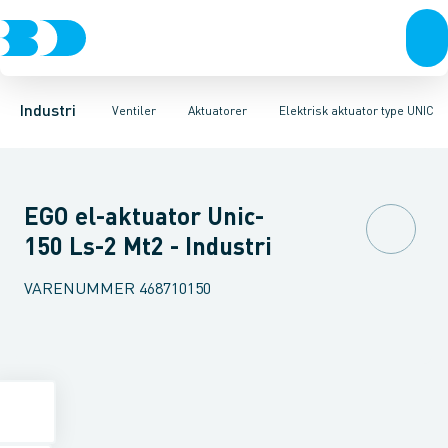
Ventiler
3-Delte kugleventiler
Pneumatisk aktuator type AT
Rustfrit stål
Sort stål
2-Delte kugleventiler
Galvaniseret stål
Elektrisk aktuator type UNIC
3-Vejs kugleventil
Plast
Industri 
I
Industri
Ventiler
Aktuatorer
Elektrisk aktuator type UNIC
EGO el-aktuator Unic-
150 Ls-2 Mt2 - Industri
VARENUMMER
468710150