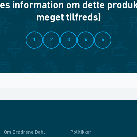
es information om dette produkt? 
meget tilfreds)
1
2
3
4
5
Om Brødrene Dahl
Politikker