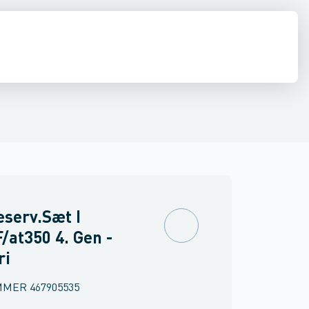
ner
ds ventiler
Shurjoint
Kontraventiler
Snavssamlere
Aktuatorer
Diverse venti
serv.Sæt I
F/at350 4. Gen -
ri
MMER
467905535