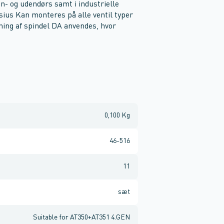
n- og udendørs samt i industrielle
sius Kan monteres på alle ventil typer
ing af spindel DA anvendes, hvor
0,100 Kg
46-516
11
sæt
Suitable for AT350+AT351 4.GEN