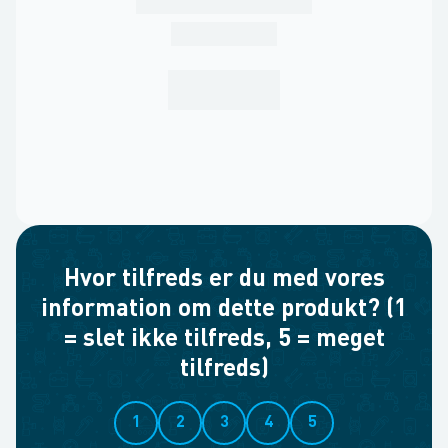
Hvor tilfreds er du med vores
information om dette produkt? (1
= slet ikke tilfreds, 5 = meget
tilfreds)
1
2
3
4
5