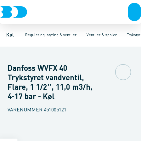
Kompressorer
Pressostater & termostater
Magnetventiler til vand
Kondenseringsaggregater
Magnetventiler til kølemiddel
Sensorer & transmitterer
Fordampere
Termosta
Varmep
Elektr
Køl
Regulering, styring & ventiler
Ventiler & spoler
Trykstyr
Danfoss WVFX 40
Trykstyret vandventil,
Flare, 1 1/2'', 11,0 m3/h,
4-17 bar - Køl
VARENUMMER
451005121