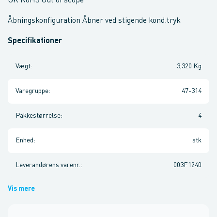
UK RoHS Out of scope
Åbningskonfiguration Åbner ved stigende kond.tryk
Specifikationer
Vægt
:
3,320 Kg
Varegruppe
:
47-314
Pakkestørrelse
:
4
Enhed
:
stk
Leverandørens varenr.
:
003F1240
Vis mere