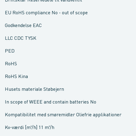
Driftsklar Reservedele til vandventil
EU RoHS compliance No - out of scope
Godkendelse EAC
LLC CDC TYSK
PED
RoHS
RoHS Kina
Husets materiale Støbejern
In scope of WEEE and contain batteries No
Kompatibilitet med smøremidler Oliefrie applikationer
Kv-værdi [m³/h] 11 m³/h