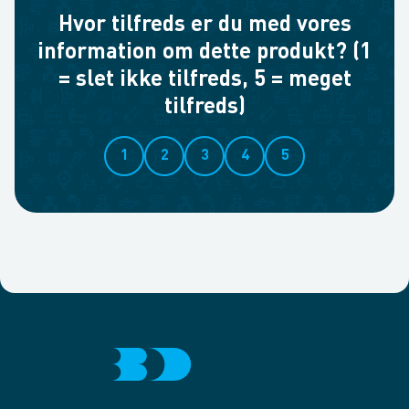
Hvor tilfreds er du med vores
information om dette produkt? (1
= slet ikke tilfreds, 5 = meget
tilfreds)
1
2
3
4
5