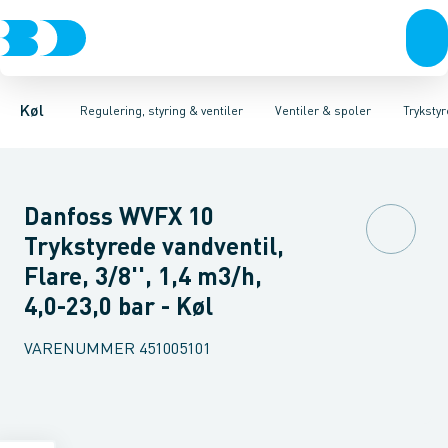
Kompressorer
Pressostater & termostater
Magnetventiler til vand
Kondenseringsaggregater
Magnetventiler til kølemiddel
Sensorer & transmitterer
Fordampere
Termosta
Varmep
Elektr
Køl
Regulering, styring & ventiler
Ventiler & spoler
Trykstyr
Danfoss WVFX 10
Trykstyrede vandventil,
Flare, 3/8'', 1,4 m3/h,
4,0-23,0 bar - Køl
VARENUMMER
451005101