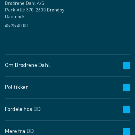
Brødrene Dahl A/S
Park Allé 370, 2605 Brøndby
Danmark
48 78 40 00
Facebook
LinkedIn
Om Brødrene Dahl
Kundeservice
Politikker
Vagttelefon 30 10 89 89
Spørgsmål og svar
Salgs- og leveringsbetingelser
Fordele hos BD
Job og karriere
Privatlivspolitik
Fødevarekontrolrapport
Cookies
24/7
Mere fra BD
Vilkår og betingelser
BD app