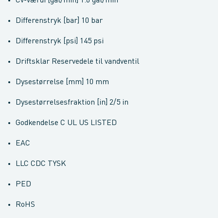
Cv-værdi [gal/min] 1.6 gal/min
Differenstryk [bar] 10 bar
Differenstryk [psi] 145 psi
Driftsklar Reservedele til vandventil
Dysestørrelse [mm] 10 mm
Dysestørrelsesfraktion [in] 2/5 in
Godkendelse C UL US LISTED
EAC
LLC CDC TYSK
PED
RoHS