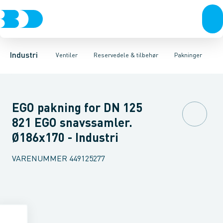
Ventiler
3-Delte kugleventiler
Spindelforlængere
Rustfrit stål
Håndtag
Sort stål
2-Delte kugleventiler
Reduktioner
Galvaniseret stål
Beslag & låseskiver
3-Vejs kugleventil
Plast
Industri 
A
Industri
Ventiler
Reservedele & tilbehør
Pakninger
EGO pakning for DN 125
821 EGO snavssamler.
Ø186x170 - Industri
VARENUMMER
449125277