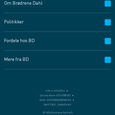
Om Brødrene Dahl
Kundeservice
Politikker
Vagttelefon 30 10 89 89
Spørgsmål og svar
Salgs- og leveringsbetingelser
Fordele hos BD
Job og karriere
Privatlivspolitik
Fødevarekontrolrapport
Cookies
24/7
Mere fra BD
Vilkår og betingelser
BD app
BD.dk services
Mit BD
Levering
BD+
Månedens tilbud
Bæredygtighed
CVR nr. 81822514
Danske Bank 4073 8558183
Egne varemærker
IBAN: DK9830000008558183
SWIFT/BIC: DABADKKK
Presse
© 2026 Brødrene Dahl A/S