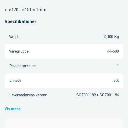
ø170 - ø151 × 1mm
Specifikationer
Vægt
:
0,100 Kg
Varegruppe
:
44-500
Pakkestørrelse
:
1
Enhed
:
stk
Leverandørens varenr.
:
SCZ001189 + SCZ001186
Vis mere