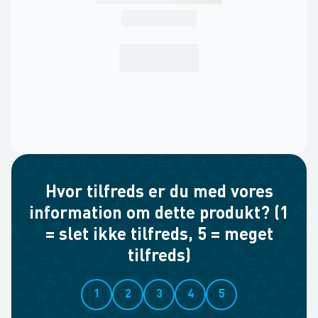
Hvor tilfreds er du med vores
information om dette produkt? (1
= slet ikke tilfreds, 5 = meget
tilfreds)
1
2
3
4
5