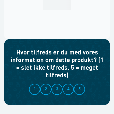
Hvor tilfreds er du med vores
information om dette produkt? (1
= slet ikke tilfreds, 5 = meget
tilfreds)
1
2
3
4
5