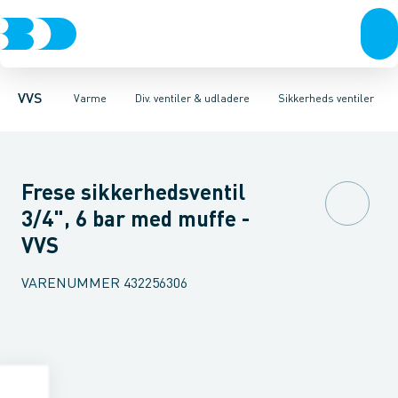
Rør & fittings
Radiatorer
Sikkerheds ventiler
Radiatorfittings & tilbehør
Pressfittings & rør
Vandfiltre & kalkspalter
Kuglehaner & ventiler
Gulvvarme & tilbehør
Udladere
Udskille
Afløb 
Re
VVS
Varme
Div. ventiler & udladere
Sikkerheds ventiler
Frese sikkerhedsventil
3/4", 6 bar med muffe -
VVS
VARENUMMER
432256306