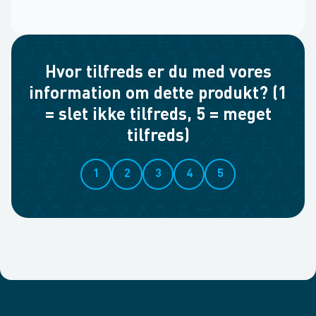
Hvor tilfreds er du med vores
information om dette produkt? (1
= slet ikke tilfreds, 5 = meget
tilfreds)
1
2
3
4
5