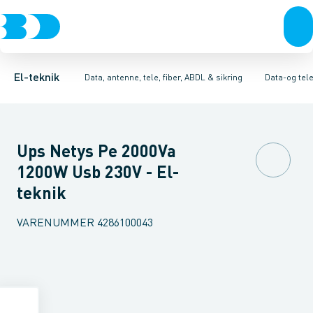
Afbrydere, stikkontakter & lampeudtag
Antenne og satellitsystemer
Dataudtag kobber
Tilbehør til modulær tilkoblingssystem
Kommunikationsteknik/kompone
Forgreningsmateriel
Dat
K
El-teknik
Data, antenne, tele, fiber, ABDL & sikring
Data-og tel
Ups Netys Pe 2000Va
1200W Usb 230V - El-
teknik
VARENUMMER
4286100043