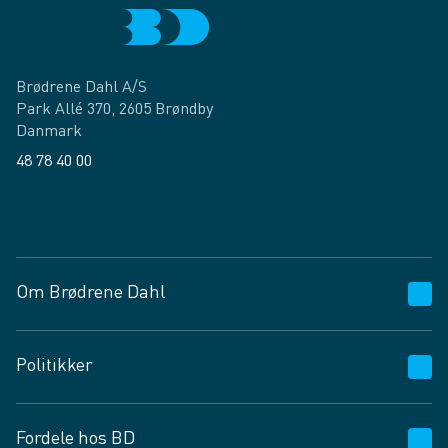
Brødrene Dahl A/S
Park Allé 370, 2605 Brøndby
Danmark
48 78 40 00
Facebook
LinkedIn
Om Brødrene Dahl
Kundeservice
Politikker
Vagttelefon 30 10 89 89
Spørgsmål og svar
Salgs- og leveringsbetingelser
Fordele hos BD
Job og karriere