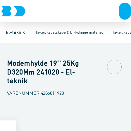
Afbrydere, stikkontakter & lampeudtag
Tavler, kapsling og rackskabe
Ventilationsplade (indkapsling/skab)
Fordelings-/byggepladstavler
Dækplade / mærkeplade 
Forgreningsmateriel
Ek
K
El-teknik
Tavler, kabelskabe & DIN-skinne materiel
Tavler, kap
Modemhylde 19'' 25Kg
D320Mm 241020 - El-
teknik
VARENUMMER
4286011923