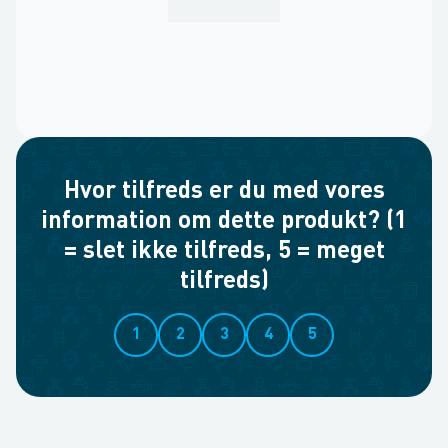
Hvor tilfreds er du med vores
information om dette produkt? (1
= slet ikke tilfreds, 5 = meget
tilfreds)
1
2
3
4
5