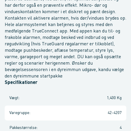
har derfor også en præventiv effekt. Mikro- dør og
vindueskontakten kommer i et diskret og pænt design.
Kontakten vil aktivere alarmen, hvis dør/vindues brydes op.
Hele alarmsystemet kan betjenes og styres med den
medfølgende TrueConnect app. Med appen kan du til- og
frakoble alarmen, modtage besked ved indbrud og ved
røgudvikling (hvis TrueGuard røgalarmer er tilkoblet),
modtage pushbeskeder, aflæse temperatur, styre lys,
varme, garageport og meget andet. DU kan også opsætte
regler og scenarier herigennem. Ønsker du
bevægelsessensoren i en dyreimmun udgave, kandu vælge
den dyreimmune startpakke
Specifikationer
Vægt
:
1,400 Kg
Varegruppe
:
42-4207
Pakkestørrelse
:
4