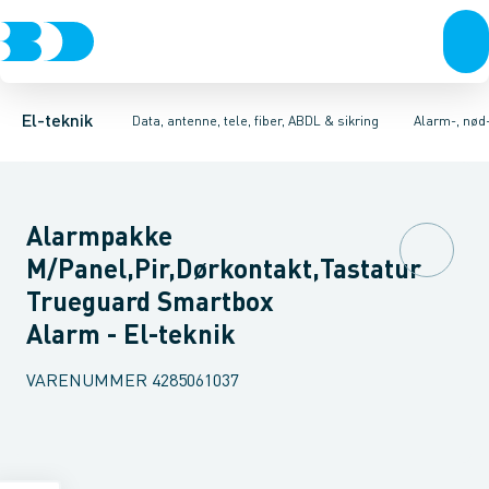
Afbrydere, stikkontakter & lampeudtag
Antenne og satellitsystemer
Alarmcentral
Kamera for TV-overvågningssystem
Kommunikationsteknik/kompone
Forgreningsmateriel
Elektronisk
K
El-teknik
Data, antenne, tele, fiber, ABDL & sikring
Alarm-, nød
Alarmpakke
M/Panel,Pir,Dørkontakt,Tastatur
Trueguard Smartbox
Alarm - El-teknik
VARENUMMER
4285061037