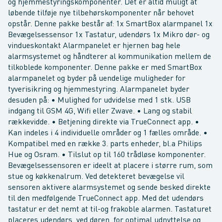
og hjemmestyringskomponenter. Det er altid muligt at
løbende tilføje nye tilbehørskomponenter når behovet
opstår. Denne pakke består af: 1x SmartBox alarmpanel 1x
Bevægelsessensor 1x Tastatur, udendørs 1x Mikro dør- og
vindueskontakt Alarmpanelet er hjernen bag hele
alarmsystemet og håndterer al kommunikation mellem de
tilkoblede komponenter. Denne pakke er med SmartBox
alarmpanelet og byder på uendelige muligheder for
tyverisikring og hjemmestyring. Alarmpanelet byder
desuden på: • Mulighed for udvidelse med 1 stk. USB
indgang til GSM 4G, Wifi eller Zwave. • Lang og stabil
rækkevidde. • Betjening direkte via TrueConnect app. •
Kan indeles i 4 individuelle områder og 1 fælles område. •
Kompatibel med en række 3. parts enheder, bl.a Philips
Hue og Osram. • Tilslut op til 160 trådløse komponenter.
Bevægelsessensoren er ideelt at placere i større rum, som
stue og køkkenalrum. Ved detekteret bevægelse vil
sensoren aktivere alarmsystemet og sende besked direkte
til den medfølgende TrueConnect app. Med det udendørs
tastatur er det nemt at til-og frakoble alarmen. Tastaturet
placeres udendørs, ved døren, for optimal udnyttelse og