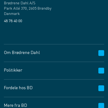
Brødrene Dahl A/S
Park Allé 370, 2605 Brøndby
Danmark
48 78 40 00
Facebook
LinkedIn
Om Brødrene Dahl
Kundeservice
Politikker
Vagttelefon 30 10 89 89
Spørgsmål og svar
Salgs- og leveringsbetingelser
Fordele hos BD
Job og karriere
Privatlivspolitik
Fødevarekontrolrapport
Cookies
24/7
Mere fra BD
Vilkår og betingelser
BD app