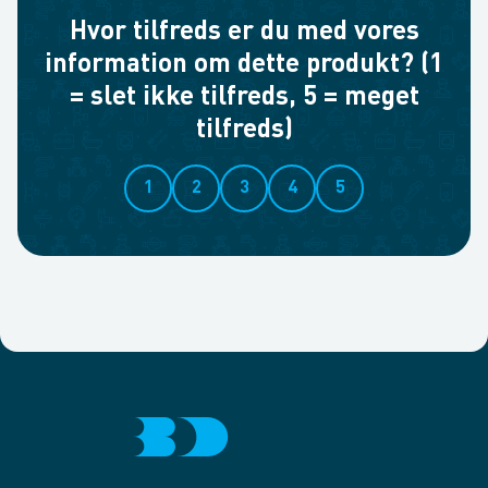
Hvor tilfreds er du med vores
information om dette produkt? (1
= slet ikke tilfreds, 5 = meget
tilfreds)
1
2
3
4
5