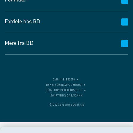
Politikker
Vagttelefon 30 10 89 89
Spørgsmål og svar
Salgs- og leveringsbetingelser
Fordele hos BD
Job og karriere
Privatlivspolitik
Fødevarekontrolrapport
Cookies
24/7
Mere fra BD
Vilkår og betingelser
BD app
BD.dk services
Mit BD
Levering
BD+
Månedens tilbud
Bæredygtighed
CVR nr. 81822514
Danske Bank 4073 8558183
Egne varemærker
IBAN: DK9830000008558183
SWIFT/BIC: DABADKKK
Presse
© 2026 Brødrene Dahl A/S