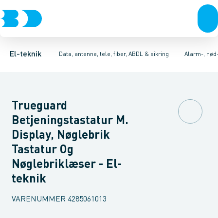
Afbrydere, stikkontakter & lampeudtag
Antenne og satellitsystemer
Alarmcentral
Kamera for TV-overvågningssystem
Kommunikationsteknik/kompone
Forgreningsmateriel
Elektronisk
K
El-teknik
Data, antenne, tele, fiber, ABDL & sikring
Alarm-, nød
Trueguard
Betjeningstastatur M.
Display, Nøglebrik
Tastatur Og
Nøglebriklæser - El-
teknik
VARENUMMER
4285061013