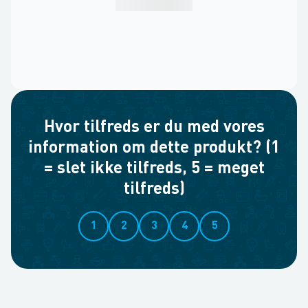
Hvor tilfreds er du med vores
information om dette produkt? (1
= slet ikke tilfreds, 5 = meget
tilfreds)
1
2
3
4
5