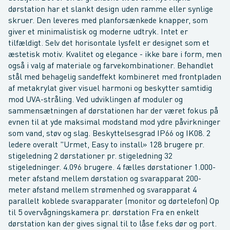
dørstation har et slankt design uden ramme eller synlige
skruer. Den leveres med planforsænkede knapper, som
giver et minimalistisk og moderne udtryk. Intet er
tilfældigt. Selv det horisontale lysfelt er designet som et
æstetisk motiv. Kvalitet og elegance - ikke bare i form, men
også i valg af materiale og farvekombinationer. Behandlet
stål med behagelig sandeffekt kombineret med frontpladen
af metakrylat giver visuel harmoni og beskytter samtidig
mod UVA-stråling. Ved udviklingen af moduler og
sammensætningen af dørstationen har der været fokus på
evnen til at yde maksimal modstand mod ydre påvirkninger
som vand, støv og slag. Beskyttelsesgrad IP66 og IK08. 2
ledere overalt "Urmet, Easy to install» 128 brugere pr.
stigeledning 2 dørstationer pr. stigeledning 32
stigeledninger. 4.096 brugere. 4 fælles dørstationer 1.000-
meter afstand mellem dørstation og svarapparat 200-
meter afstand mellem strømenhed og svarapparat 4
parallelt koblede svarapparater (monitor og dørtelefon) Op
til 5 overvågningskamera pr. dørstation Fra en enkelt
dørstation kan der gives signal til to låse f.eks dør og port.