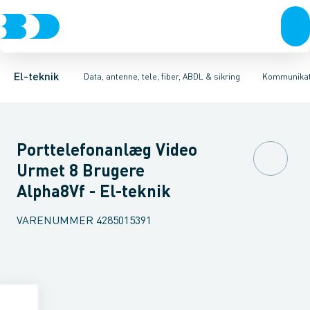
Afbrydere, stikkontakter & lampeudtag
Antenne og satellitsystemer
Hustelefon
Specialvarer for kommunikationsteknik/kompone
Kommunikationsteknik/kompone
Forgreningsmateriel
K
El-teknik
Data, antenne, tele, fiber, ABDL & sikring
Kommunikat
Porttelefonanlæg Video
Urmet 8 Brugere
Alpha8Vf - El-teknik
VARENUMMER
4285015391