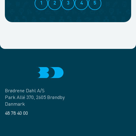
1
2
3
4
5
Brødrene Dahl A/S
Park Allé 370, 2605 Brøndby
Danmark
48 78 40 00
Facebook
LinkedIn