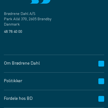
Brødrene Dahl A/S
Park Allé 370, 2605 Brøndby
Danmark
48 78 40 00
Facebook
LinkedIn
Om Brødrene Dahl
Kundeservice
Politikker
Vagttelefon 30 10 89 89
Spørgsmål og svar
Salgs- og leveringsbetingelser
Fordele hos BD
Job og karriere
Privatlivspolitik
Fødevarekontrolrapport