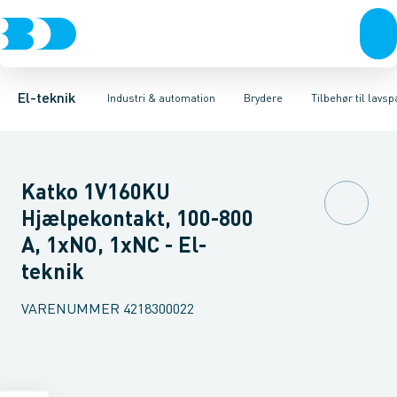
Afbrydere, stikkontakter & lampeudtag
Industristiksystemer
Motorbetjening for effektafbryder
Frekvensomformere og softstartere
Ombygningssæt til effektaf
Forgreningsmateriel
DIN
K
El-teknik
Industri & automation
Brydere
Tilbehør til lav
Katko 1V160KU
Hjælpekontakt, 100-800
A, 1xNO, 1xNC - El-
teknik
VARENUMMER
4218300022