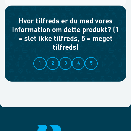
Hvor tilfreds er du med vores
information om dette produkt? (1
= slet ikke tilfreds, 5 = meget
tilfreds)
1
2
3
4
5