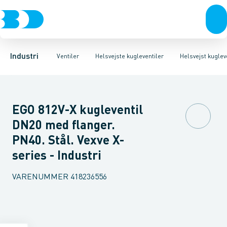
Ventiler
3-Delte kugleventiler
Helsvejst kugleventiler type Vexve X
Rustfrit stål
Sort stål
2-Delte kugleventiler
Galvaniseret stål
Helsvejst kugleventiler 
3-Vejs kugleventil
Plast
Industri 
Industri
Ventiler
Helsvejste kugleventiler
Helsvejst kuglev
EGO 812V-X kugleventil
DN20 med flanger.
PN40. Stål. Vexve X-
series - Industri
VARENUMMER
418236556