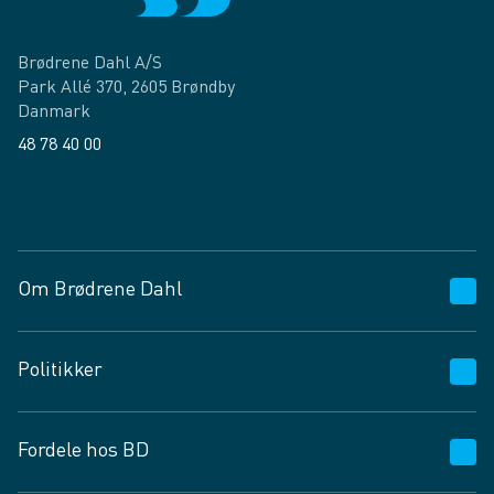
Brødrene Dahl A/S
Park Allé 370, 2605 Brøndby
Danmark
48 78 40 00
Facebook
LinkedIn
Om Brødrene Dahl
Kundeservice
Politikker
Vagttelefon 30 10 89 89
Spørgsmål og svar
Salgs- og leveringsbetingelser
Fordele hos BD
Job og karriere
Privatlivspolitik
Fødevarekontrolrapport