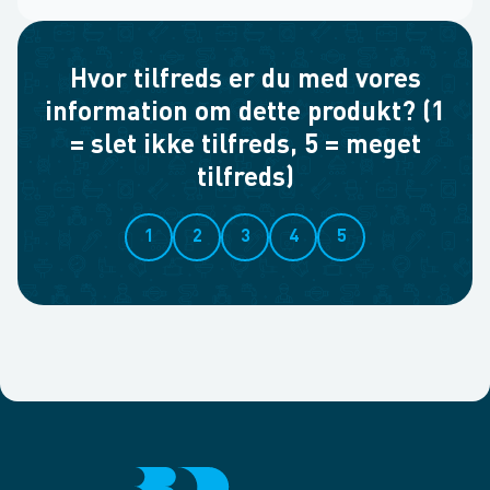
Hvor tilfreds er du med vores
information om dette produkt? (1
= slet ikke tilfreds, 5 = meget
tilfreds)
1
2
3
4
5