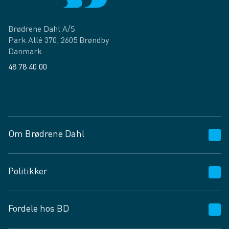
Brødrene Dahl A/S
Park Allé 370, 2605 Brøndby
Danmark
48 78 40 00
Facebook
LinkedIn
Om Brødrene Dahl
Kundeservice
Politikker
Vagttelefon 30 10 89 89
Spørgsmål og svar
Salgs- og leveringsbetingelser
Fordele hos BD
Job og karriere
Privatlivspolitik
Fødevarekontrolrapport