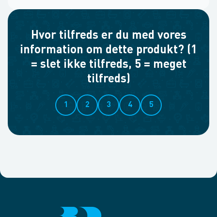
Hvor tilfreds er du med vores
information om dette produkt? (1
= slet ikke tilfreds, 5 = meget
tilfreds)
1
2
3
4
5