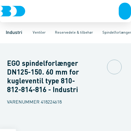
Ventiler
3-Delte kugleventiler
Spindelforlængere
Rustfrit stål
Håndtag
Sort stål
2-Delte kugleventiler
Reduktioner
Galvaniseret stål
Beslag & låseskiver
3-Vejs kugleventil
Plast
Industri 
A
Industri
Ventiler
Reservedele & tilbehør
Spindelforlænge
EGO spindelforlænger
DN125-150. 60 mm for
kugleventil type 810-
812-814-816 - Industri
VARENUMMER
418224618