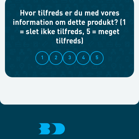
Hvor tilfreds er du med vores
information om dette produkt? (1
= slet ikke tilfreds, 5 = meget
tilfreds)
1
2
3
4
5