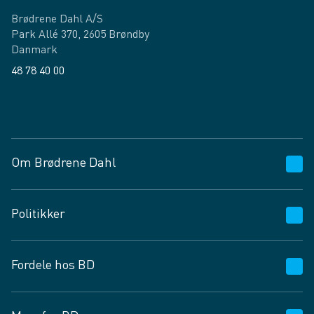
Brødrene Dahl A/S
Park Allé 370, 2605 Brøndby
Danmark
48 78 40 00
Facebook
LinkedIn
Om Brødrene Dahl
Kundeservice
Politikker
Vagttelefon 30 10 89 89
Spørgsmål og svar
Salgs- og leveringsbetingelser
Fordele hos BD
Job og karriere
Privatlivspolitik
Fødevarekontrolrapport
Cookies
24/7