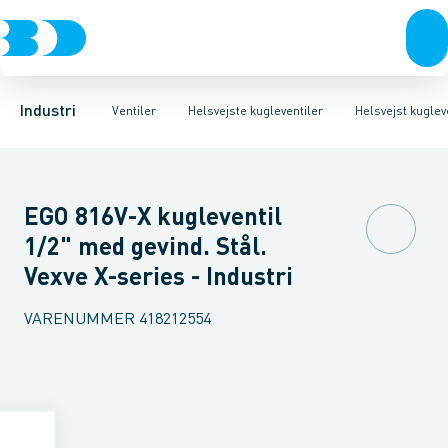
Ventiler
3-Delte kugleventiler
Helsvejst kugleventiler type Vexve X
Rustfrit stål
Sort stål
2-Delte kugleventiler
Galvaniseret stål
Helsvejst kugleventiler 
3-Vejs kugleventil
Plast
Industri 
Industri
Ventiler
Helsvejste kugleventiler
Helsvejst kuglev
EGO 816V-X kugleventil
1/2" med gevind. Stål.
Vexve X-series - Industri
VARENUMMER
418212554