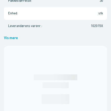
Pakkestørrelse
:
30
Enhed
:
stk
Leverandørens varenr.
:
102015X
Vis mere