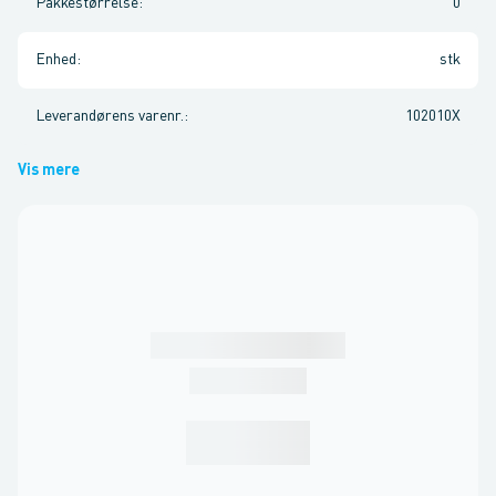
Pakkestørrelse
:
0
Enhed
:
stk
Leverandørens varenr.
:
102010X
Vis mere