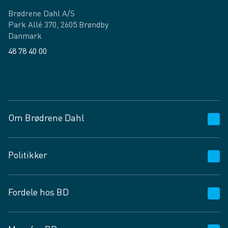
Brødrene Dahl A/S
Park Allé 370, 2605 Brøndby
Danmark
48 78 40 00
Facebook
LinkedIn
Om Brødrene Dahl
Kundeservice
Politikker
Vagttelefon 30 10 89 89
Spørgsmål og svar
Salgs- og leveringsbetingelser
Fordele hos BD
Job og karriere
Privatlivspolitik
Fødevarekontrolrapport
Cookies
24/7