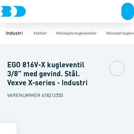
Ventiler
3-Delte kugleventiler
Helsvejst kugleventiler type Vexve X
Rustfrit stål
Sort stål
2-Delte kugleventiler
Galvaniseret stål
Helsvejst kugleventiler 
3-Vejs kugleventil
Plast
Industri 
Industri
Ventiler
Helsvejste kugleventiler
Helsvejst kuglev
EGO 816V-X kugleventil
3/8" med gevind. Stål.
Vexve X-series - Industri
VARENUMMER
418212553