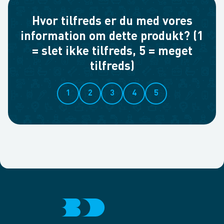
Hvor tilfreds er du med vores
information om dette produkt? (1
= slet ikke tilfreds, 5 = meget
tilfreds)
1
2
3
4
5