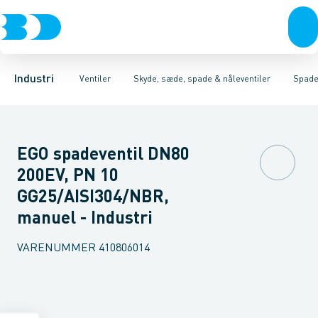
Ventiler
3-Delte kugleventiler
Skydeventiler type 620451/620051/611102
Rustfrit stål
Sort stål
2-Delte kugleventiler
Galvaniseret stål
Sædeventiler type 
3-Vejs kugleventil
Plast
Industri 
Industri
Ventiler
Skyde, sæde, spade & nåleventiler
Spadev
EGO spadeventil DN80
200EV, PN 10
GG25/AISI304/NBR,
manuel - Industri
VARENUMMER
410806014