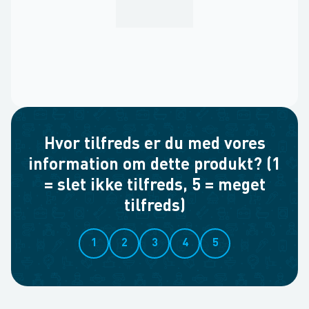
Hvor tilfreds er du med vores
information om dette produkt? (1
= slet ikke tilfreds, 5 = meget
tilfreds)
1
2
3
4
5