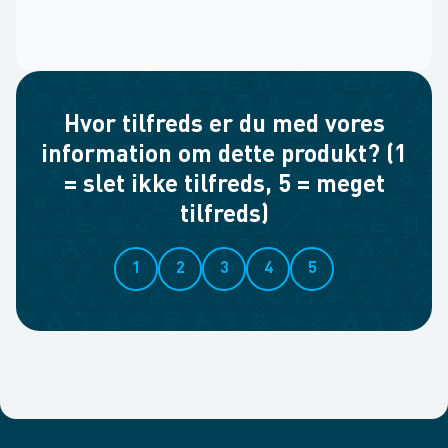
Hvor tilfreds er du med vores
information om dette produkt? (1
= slet ikke tilfreds, 5 = meget
tilfreds)
1
2
3
4
5