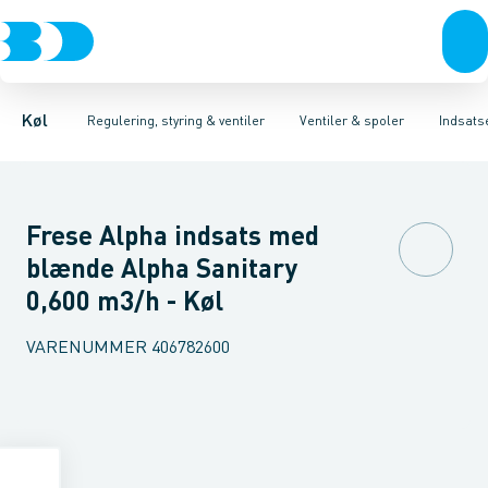
Kompressorer
Pressostater & termostater
Magnetventiler til vand
Kondenseringsaggregater
Magnetventiler til kølemiddel
Sensorer & transmitterer
Fordampere
Termosta
Varmep
Elektr
Køl
Regulering, styring & ventiler
Ventiler & spoler
Indsats
Frese Alpha indsats med
blænde Alpha Sanitary
0,600 m3/h - Køl
VARENUMMER
406782600