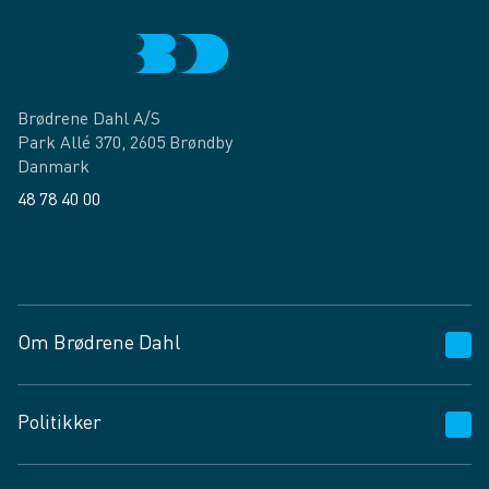
Brødrene Dahl A/S
Park Allé 370, 2605 Brøndby
Danmark
48 78 40 00
Facebook
LinkedIn
Om Brødrene Dahl
Kundeservice
Politikker
Vagttelefon 30 10 89 89
Spørgsmål og svar
Salgs- og leveringsbetingelser