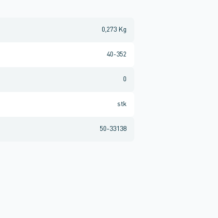
0,273 Kg
40-352
0
stk
50-33138