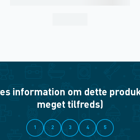
es information om dette produkt? 
meget tilfreds)
1
2
3
4
5