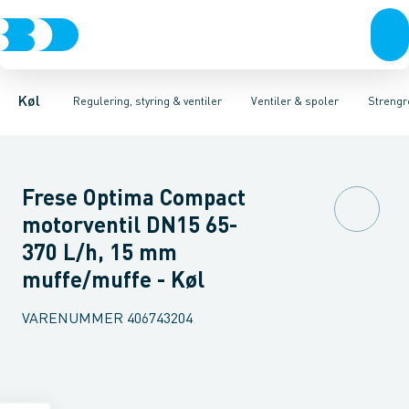
Kompressorer
Pressostater & termostater
Magnetventiler til vand
Kondenseringsaggregater
Magnetventiler til kølemiddel
Sensorer & transmitterer
Fordampere
Termosta
Varmep
Elektr
Køl
Regulering, styring & ventiler
Ventiler & spoler
Strengr
Frese Optima Compact
motorventil DN15 65-
370 L/h, 15 mm
muffe/muffe - Køl
VARENUMMER
406743204