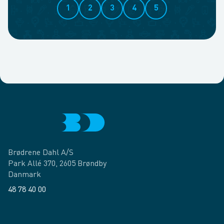
1
2
3
4
5
Brødrene Dahl A/S
Park Allé 370, 2605 Brøndby
Danmark
48 78 40 00