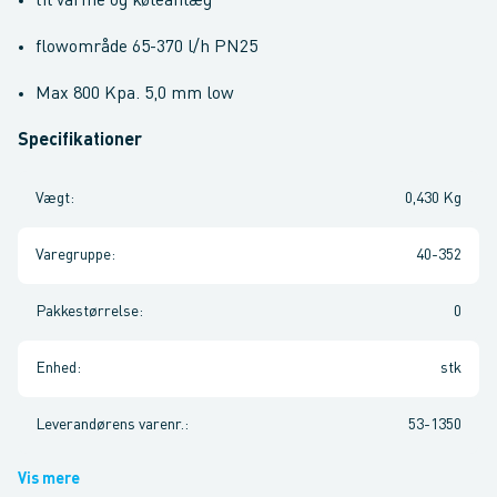
til varme og køleanlæg
flowområde 65-370 l/h PN25
Max 800 Kpa. 5,0 mm low
Specifikationer
Vægt
:
0,430 Kg
Varegruppe
:
40-352
Pakkestørrelse
:
0
Enhed
:
stk
Leverandørens varenr.
:
53-1350
Vis mere