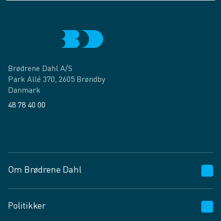
Brødrene Dahl A/S
Park Allé 370, 2605 Brøndby
Danmark
48 78 40 00
Facebook
LinkedIn
Om Brødrene Dahl
Kundeservice
Politikker
Vagttelefon 30 10 89 89