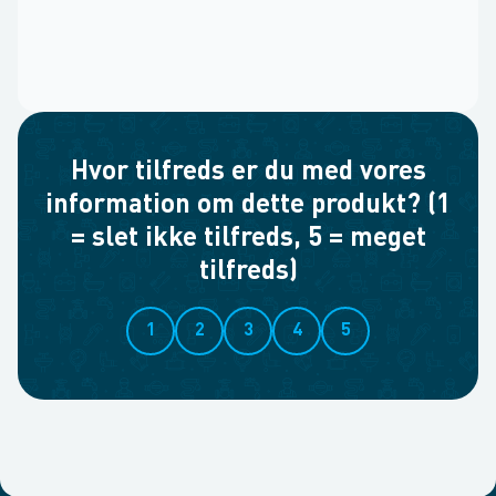
Hvor tilfreds er du med vores
information om dette produkt? (1
= slet ikke tilfreds, 5 = meget
tilfreds)
1
2
3
4
5