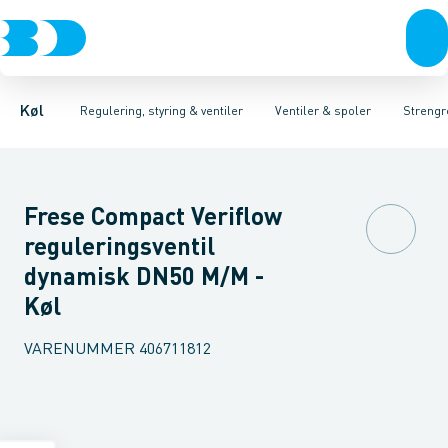
Kompressorer
Pressostater & termostater
Magnetventiler til vand
Kondenseringsaggregater
Magnetventiler til kølemiddel
Sensorer & transmitterer
Fordampere
Termosta
Varmep
Elektr
Køl
Regulering, styring & ventiler
Ventiler & spoler
Strengr
Frese Compact Veriflow
reguleringsventil
dynamisk DN50 M/M -
Køl
VARENUMMER
406711812