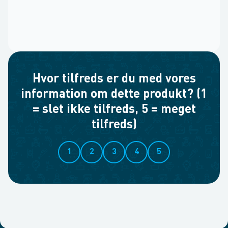
Hvor tilfreds er du med vores
information om dette produkt? (1
= slet ikke tilfreds, 5 = meget
tilfreds)
1
2
3
4
5