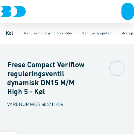
Kompressorer
Pressostater & termostater
Magnetventiler til vand
Kondenseringsaggregater
Magnetventiler til kølemiddel
Sensorer & transmitterer
Fordampere
Termosta
Varmep
Elektr
Køl
Regulering, styring & ventiler
Ventiler & spoler
Strengr
Frese Compact Veriflow
reguleringsventil
dynamisk DN15 M/M
High 5 - Køl
VARENUMMER
406711404