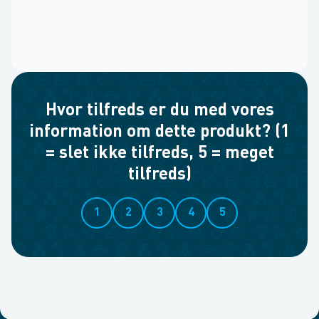
Hvor tilfreds er du med vores
information om dette produkt? (1
= slet ikke tilfreds, 5 = meget
tilfreds)
1
2
3
4
5