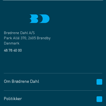
Brødrene Dahl A/S
Park Allé 370, 2605 Brøndby
Danmark
48 78 40 00
Facebook
LinkedIn
Om Brødrene Dahl
Kundeservice
Politikker
Vagttelefon 30 10 89 89