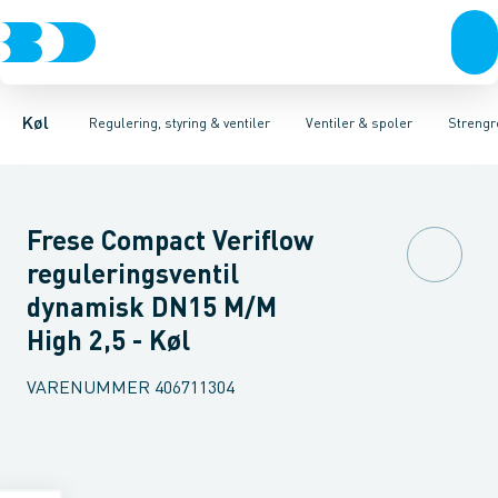
Kompressorer
Pressostater & termostater
Magnetventiler til vand
Kondenseringsaggregater
Magnetventiler til kølemiddel
Sensorer & transmitterer
Fordampere
Termosta
Varmep
Elektr
Køl
Regulering, styring & ventiler
Ventiler & spoler
Strengr
Frese Compact Veriflow
reguleringsventil
dynamisk DN15 M/M
High 2,5 - Køl
VARENUMMER
406711304