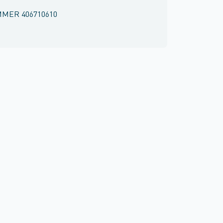
MMER
406710610