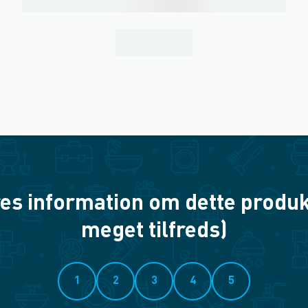
es information om dette produkt? 
meget tilfreds)
1
2
3
4
5