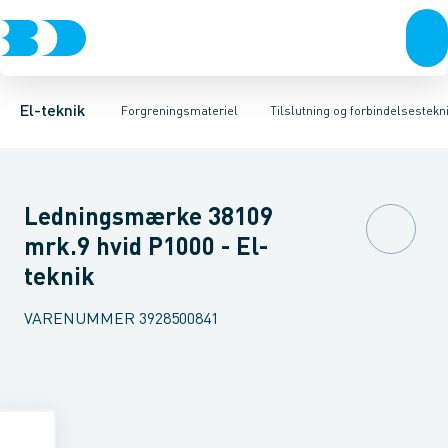
Afbrydere, stikkontakter & lampeudtag
Kabelgennemføringsmateriel
Krone- og samlemuffe
Tape
Preskabelsko AL
Rækkeklemmer
Forgreningsmateriel
Isoleret presse
Tilslutning og 
K
El-teknik
Forgreningsmateriel
Tilslutning og forbindelsestekni
Ledningsmærke 38109
mrk.9 hvid P1000 - El-
teknik
VARENUMMER
3928500841