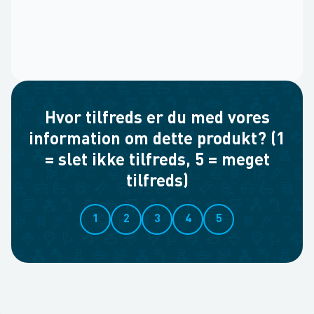
Hvor tilfreds er du med vores
information om dette produkt? (1
= slet ikke tilfreds, 5 = meget
tilfreds)
1
2
3
4
5