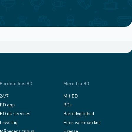
Fordele hos BD
Mere fra BD
24/7
Mit BD
BD app
BD+
BD.dk services
Bæredygtighed
Levering
Egne varemærker
Månedens tilbud
Presse