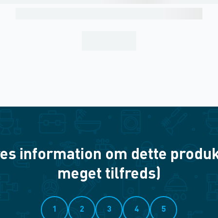
es information om dette produkt? 
meget tilfreds)
1
2
3
4
5