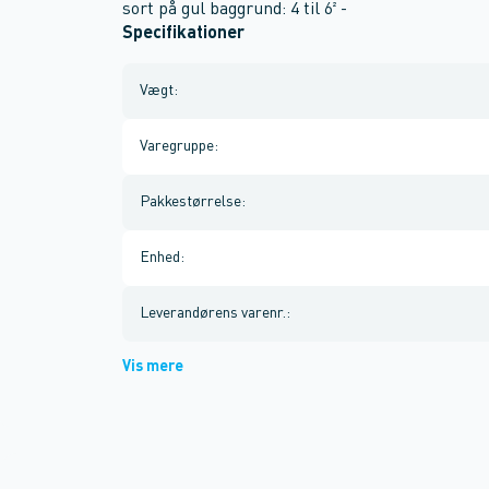
sort på gul baggrund: 4 til 6² -
Specifikationer
Vægt
:
Varegruppe
:
Pakkestørrelse
:
Enhed
:
Leverandørens varenr.
:
Vis mere