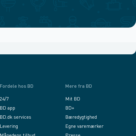
Fordele hos BD
Mere fra BD
24/7
Mit BD
BD app
BD+
BD.dk services
Bæredygtighed
Levering
Egne varemærker
Månedens tilbud
Presse