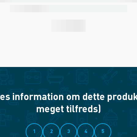
es information om dette produkt? 
meget tilfreds)
1
2
3
4
5