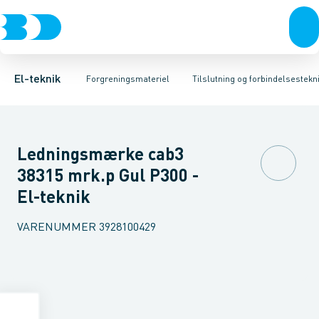
Afbrydere, stikkontakter & lampeudtag
Kabelgennemføringsmateriel
Krone- og samlemuffe
Tape
Preskabelsko AL
Rækkeklemmer
Forgreningsmateriel
Isoleret presse
Tilslutning og 
K
El-teknik
Forgreningsmateriel
Tilslutning og forbindelsestekni
Ledningsmærke cab3
38315 mrk.p Gul P300 -
El-teknik
VARENUMMER
3928100429