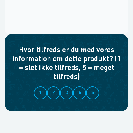
Hvor tilfreds er du med vores
information om dette produkt? (1
= slet ikke tilfreds, 5 = meget
tilfreds)
1
2
3
4
5