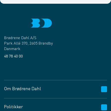
Brødrene Dahl A/S
Park Allé 370, 2605 Brøndby
Danmark
48 78 40 00
Facebook
LinkedIn
Om Brødrene Dahl
Kundeservice
Politikker
Vagttelefon 30 10 89 89