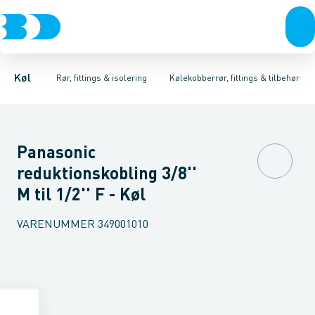
Kompressorer
Kølekobberrør, fittings & tilbehør
Isoleret kølekobberrør
Kondenseringsaggregater
Kølekobberrør
COOL-FIT 2.0 0°C til +60°C
Kobberpakninger & bl
Fordampere
Varmep
Køl
Rør, fittings & isolering
Kølekobberrør, fittings & tilbehør
Panasonic
reduktionskobling 3/8''
M til 1/2'' F - Køl
VARENUMMER
349001010