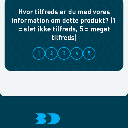
Hvor tilfreds er du med vores
information om dette produkt? (1
= slet ikke tilfreds, 5 = meget
tilfreds)
1
2
3
4
5