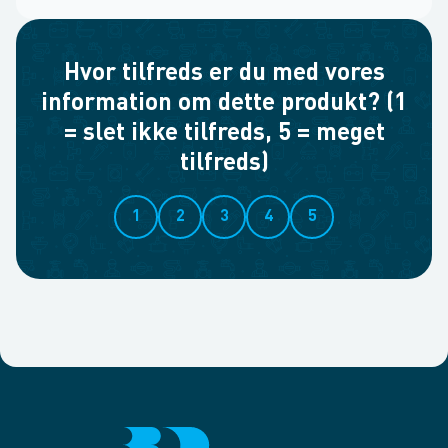
Hvor tilfreds er du med vores
information om dette produkt? (1
= slet ikke tilfreds, 5 = meget
tilfreds)
1
2
3
4
5