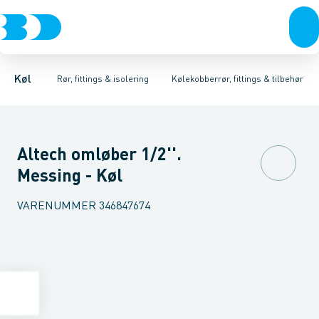
Kompressorer
Kølekobberrør, fittings & tilbehør
Isoleret kølekobberrør
Kondenseringsaggregater
Kølekobberrør
COOL-FIT 2.0 0°C til +60°C
Kobberpakninger & bl
Fordampere
Varmep
Køl
Rør, fittings & isolering
Kølekobberrør, fittings & tilbehør
Altech omløber 1/2''.
Messing - Køl
VARENUMMER
346847674