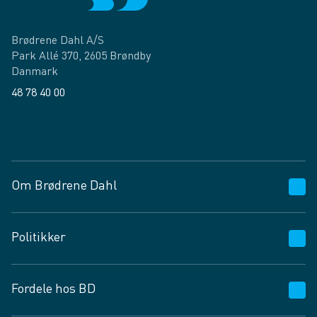
Brødrene Dahl A/S
Park Allé 370, 2605 Brøndby
Danmark
48 78 40 00
Facebook
LinkedIn
Om Brødrene Dahl
Kundeservice
Politikker
Vagttelefon 30 10 89 89
Spørgsmål og svar
Salgs- og leveringsbetingelser
Fordele hos BD
Job og karriere
Privatlivspolitik
Fødevarekontrolrapport