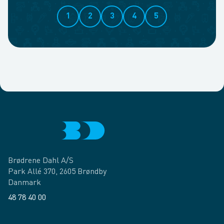
1
2
3
4
5
Brødrene Dahl A/S
Park Allé 370, 2605 Brøndby
Danmark
48 78 40 00