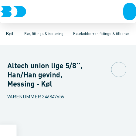
Kompressorer
Kølekobberrør, fittings & tilbehør
Isoleret kølekobberrør
Kondenseringsaggregater
Kølekobberrør
COOL-FIT 2.0 0°C til +60°C
Kobberpakninger & bl
Fordampere
Varmep
Køl
Rør, fittings & isolering
Kølekobberrør, fittings & tilbehør
Altech union lige 5/8'',
Han/Han gevind,
Messing - Køl
VARENUMMER
346847656