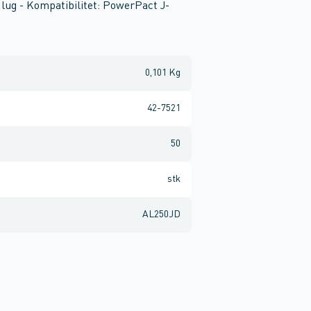
lug - Kompatibilitet: PowerPact J-
0,101 Kg
42-7521
50
stk
AL250JD