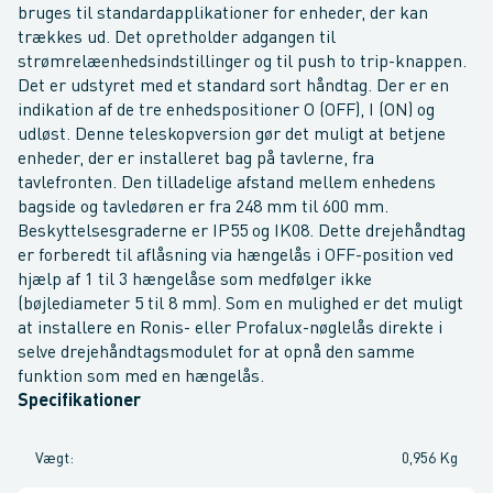
bruges til standardapplikationer for enheder, der kan
trækkes ud. Det opretholder adgangen til
strømrelæenhedsindstillinger og til push to trip-knappen.
Det er udstyret med et standard sort håndtag. Der er en
indikation af de tre enhedspositioner O (OFF), I (ON) og
udløst. Denne teleskopversion gør det muligt at betjene
enheder, der er installeret bag på tavlerne, fra
tavlefronten. Den tilladelige afstand mellem enhedens
bagside og tavledøren er fra 248 mm til 600 mm.
Beskyttelsesgraderne er IP55 og IK08. Dette drejehåndtag
er forberedt til aflåsning via hængelås i OFF-position ved
hjælp af 1 til 3 hængelåse som medfølger ikke
(bøjlediameter 5 til 8 mm). Som en mulighed er det muligt
at installere en Ronis- eller Profalux-nøglelås direkte i
selve drejehåndtagsmodulet for at opnå den samme
funktion som med en hængelås.
Specifikationer
Vægt
:
0,956 Kg