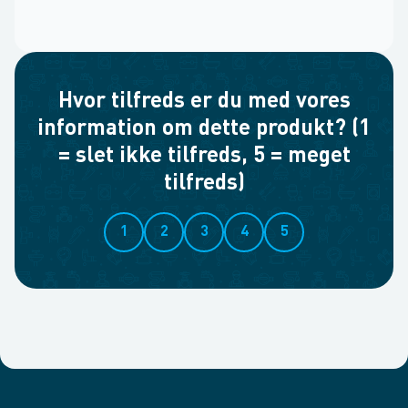
Hvor tilfreds er du med vores
information om dette produkt? (1
= slet ikke tilfreds, 5 = meget
tilfreds)
1
2
3
4
5