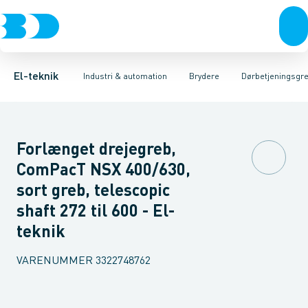
Afbrydere, stikkontakter & lampeudtag
Industristiksystemer
Motorbetjening for effektafbryder
Frekvensomformere og softstartere
Ombygningssæt til effektaf
Forgreningsmateriel
DIN
K
El-teknik
Industri & automation
Brydere
Dørbetjeningsgre
Forlænget drejegreb,
ComPacT NSX 400/630,
sort greb, telescopic
shaft 272 til 600 - El-
teknik
VARENUMMER
3322748762