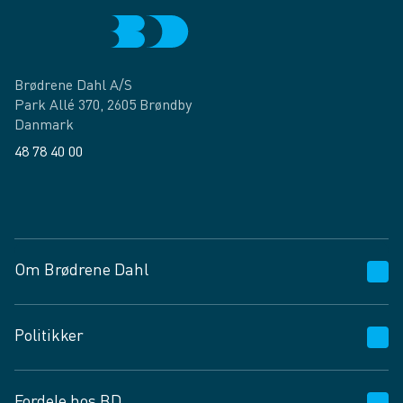
Brødrene Dahl A/S
Park Allé 370, 2605 Brøndby
Danmark
48 78 40 00
Facebook
LinkedIn
Om Brødrene Dahl
Kundeservice
Politikker
Vagttelefon 30 10 89 89
Spørgsmål og svar
Salgs- og leveringsbetingelser
Fordele hos BD