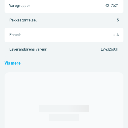
Varegruppe
:
42-7521
Pakkestørrelse
:
5
Enhed
:
stk
Leverandørens varenr.
:
LV432603T
Vis mere