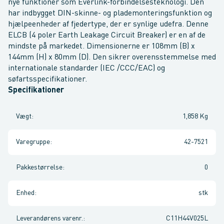
nye funktioner som Everlink-forbindelsesteknologi. Den
har indbygget DIN-skinne- og plademonteringsfunktion og
hjælpeenheder af fjedertype, der er synlige udefra. Denne
ELCB (4 poler Earth Leakage Circuit Breaker) er en af de
mindste på markedet. Dimensionerne er 108mm (B) x
144mm (H) x 80mm (D). Den sikrer overensstemmelse med
internationale standarder (IEC /CCC/EAC) og
søfartsspecifikationer.
Specifikationer
Vægt
:
1,858 Kg
Varegruppe
:
42-7521
Pakkestørrelse
:
0
Enhed
:
stk
Leverandørens varenr.
:
C11H44V025L