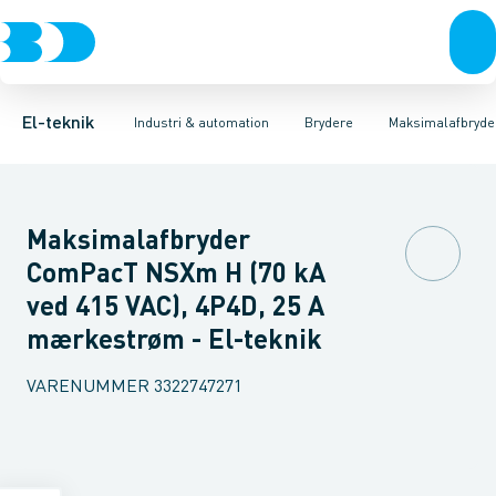
Afbrydere, stikkontakter & lampeudtag
Industristiksystemer
Motorbetjening for effektafbryder
Frekvensomformere og softstartere
Ombygningssæt til effektaf
Forgreningsmateriel
DIN
K
El-teknik
Industri & automation
Brydere
Maksimalafbryde
Maksimalafbryder
ComPacT NSXm H (70 kA
ved 415 VAC), 4P4D, 25 A
mærkestrøm - El-teknik
VARENUMMER
3322747271