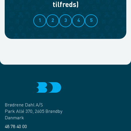
tilfreds)
1
2
3
4
5
Brødrene Dahl A/S
Park Allé 370, 2605 Brøndby
Danmark
48 78 40 00