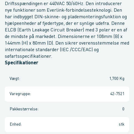
Driftsspændingen er 440VAC 50/60Hz. Den introducerer
nye funktioner som Everlink-forbindelsesteknologi. Den
har indbygget DIN-skinne- og plademonteringsfunktion og
hjælpeenheder af fjedertype, der er synlige udefra. Denne
ELCB (Earth Leakage Circuit Breaker) med 3 poler er en af
de mindste på markedet. Dimensionerne er 108mm (B) x
144mm (H) x 80mm (D). Den sikrer overensstemmelse med
internationale standarder (IEC /CCC/EAC) og
søfartsspecifikationer.
Specifikationer
Vægt
:
1,700 Kg
Varegruppe
:
42-7521
Pakkestørrelse
:
0
Enhed
:
stk