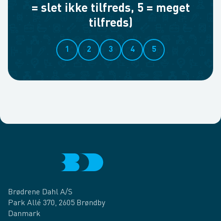
= slet ikke tilfreds, 5 = meget
tilfreds)
1
2
3
4
5
Brødrene Dahl A/S
Park Allé 370, 2605 Brøndby
Danmark