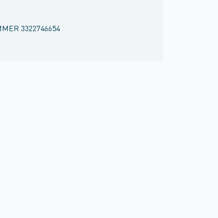
MMER
3322746654