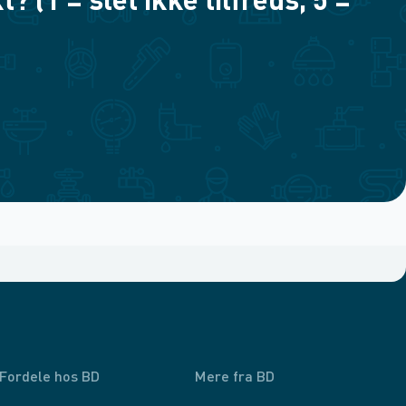
(1 = slet ikke tilfreds, 5 =
Fordele hos BD
Mere fra BD