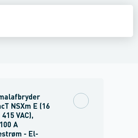
inne materiel
tafbryder
torer og relæer
Arbejdsstrømsudløser
Føringsveje, kanaler & befæstelse
Sensorer
Strømforsyninger
Fortrådningssæt til effektafbryd
Relæer
Industri & autom
PLC systeme
malafbryder
cT NSXm E (16
 415 VAC),
100 A
strøm - El-