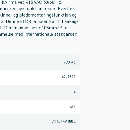
6 kA rms ved 415 VAC 50/60 Hz.
ducerer nye funktioner som Everlink-
skinne- og plademonteringsfunktion og
fra. Denne ELCB (4 poler Earth Leakage
et. Dimensionerne er 108mm (B) x
melse med internationale standarder
1,793 Kg
42-7521
4
stk
C11E44V100L