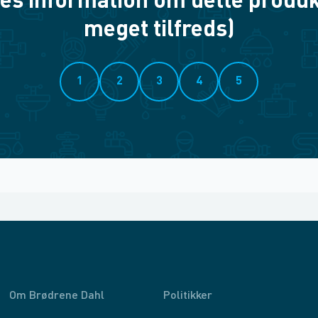
es information om dette produkt? 
meget tilfreds)
1
2
3
4
5
Om Brødrene Dahl
Politikker