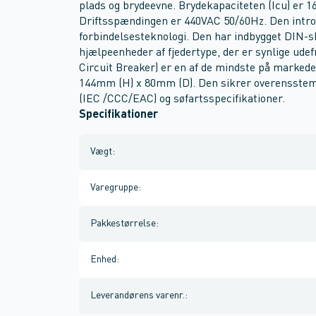
plads og brydeevne. Brydekapaciteten (Icu) er 1
Driftsspændingen er 440VAC 50/60Hz. Den intro
forbindelsesteknologi. Den har indbygget DIN-
hjælpeenheder af fjedertype, der er synlige ude
Circuit Breaker) er en af de mindste på marked
144mm (H) x 80mm (D). Den sikrer overensstem
(IEC /CCC/EAC) og søfartsspecifikationer.
Specifikationer
Vægt
:
Varegruppe
:
Pakkestørrelse
:
Enhed
:
Leverandørens varenr.
: