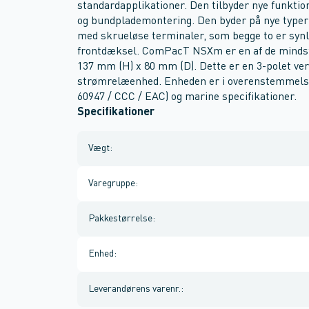
standardapplikationer. Den tilbyder nye funkti
og bundplademontering. Den byder på nye typer
med skrueløse terminaler, som begge to er synli
frontdæksel. ComPacT NSXm er en af de minds
137 mm (H) x 80 mm (D). Dette er en 3-polet v
strømrelæenhed. Enheden er i overenstemmelse
60947 / CCC / EAC) og marine specifikationer.
Specifikationer
Vægt
:
Varegruppe
:
Pakkestørrelse
:
Enhed
:
Leverandørens varenr.
: