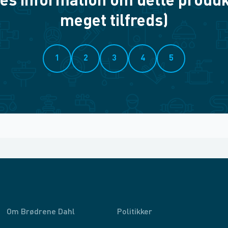
es information om dette produkt? 
meget tilfreds)
1
2
3
4
5
Om Brødrene Dahl
Politikker