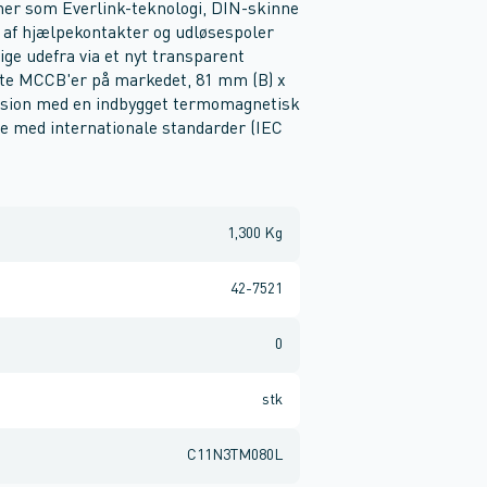
oner som Everlink-teknologi, DIN-skinne
 af hjælpekontakter og udløsespoler
ge udefra via et nyt transparent
te MCCB'er på markedet, 81 mm (B) x
ersion med en indbygget termomagnetisk
 med internationale standarder (IEC
1,300 Kg
42-7521
0
stk
C11N3TM080L