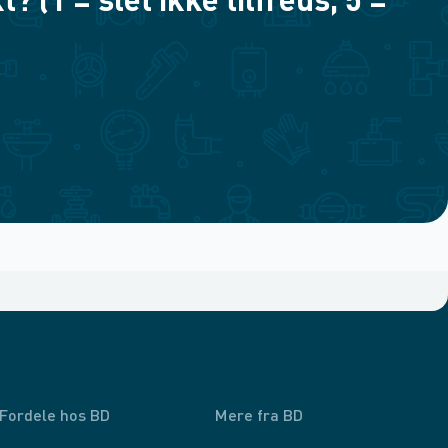
(1 = slet ikke tilfreds, 5 =
Fordele hos BD
Mere fra BD