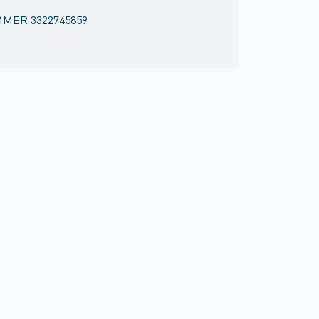
MMER
3322745859